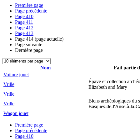
Première page
Page précédente
Page
410
Page
411
Page
412
Page
413
Page
414
(page actuelle)
Page suivante
Dernière page
Nom
Fait partie d
Voiture jouet
Épave et collection arché
Vrille
Elizabeth and Mary
Vrille
Biens archéologiques du s
Vrille
Basques-de-l'Anse-à-la-C
Wagon jouet
Première page
Page précédente
Page
410