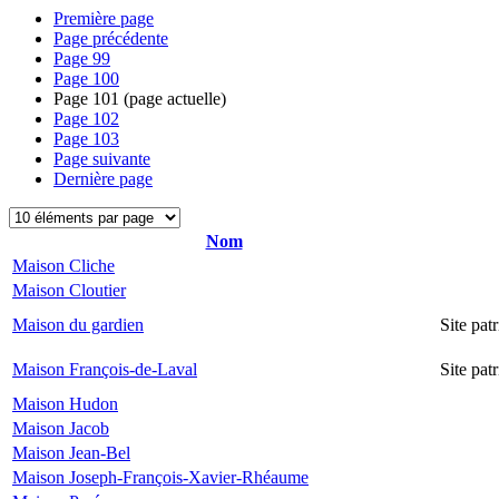
Première page
Page précédente
Page
99
Page
100
Page
101
(page actuelle)
Page
102
Page
103
Page suivante
Dernière page
Nom
Maison Cliche
Maison Cloutier
Maison du gardien
Site pa
Maison François-de-Laval
Site pa
Maison Hudon
Maison Jacob
Maison Jean-Bel
Maison Joseph-François-Xavier-Rhéaume