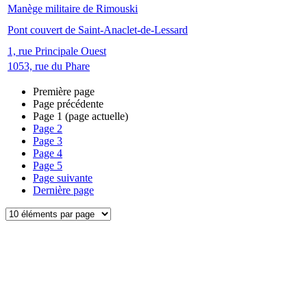
Manège militaire de Rimouski
Pont couvert de Saint-Anaclet-de-Lessard
1, rue Principale Ouest
1053, rue du Phare
Première page
Page précédente
Page
1
(page actuelle)
Page
2
Page
3
Page
4
Page
5
Page suivante
Dernière page