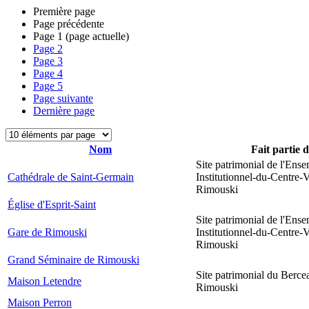
Première page
Page précédente
Page
1
(page actuelle)
Page
2
Page
3
Page
4
Page
5
Page suivante
Dernière page
Nom
Fait partie 
Site patrimonial de l'Ens
Cathédrale de Saint-Germain
Institutionnel-du-Centre-V
Rimouski
Église d'Esprit-Saint
Site patrimonial de l'Ens
Gare de Rimouski
Institutionnel-du-Centre-V
Rimouski
Grand Séminaire de Rimouski
Site patrimonial du Berce
Maison Letendre
Rimouski
Maison Perron