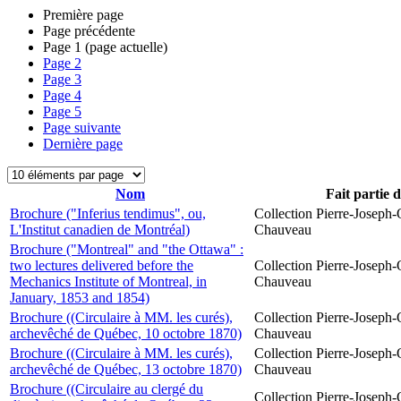
Première page
Page précédente
Page
1
(page actuelle)
Page
2
Page
3
Page
4
Page
5
Page suivante
Dernière page
Nom
Fait partie 
Brochure ("Inferius tendimus", ou,
Collection Pierre-Joseph-O
L'Institut canadien de Montréal)
Chauveau
Brochure ("Montreal" and "the Ottawa" :
two lectures delivered before the
Collection Pierre-Joseph-O
Mechanics Institute of Montreal, in
Chauveau
January, 1853 and 1854)
Brochure ((Circulaire à MM. les curés),
Collection Pierre-Joseph-O
archevêché de Québec, 10 octobre 1870)
Chauveau
Brochure ((Circulaire à MM. les curés),
Collection Pierre-Joseph-O
archevêché de Québec, 13 octobre 1870)
Chauveau
Brochure ((Circulaire au clergé du
Collection Pierre-Joseph-O