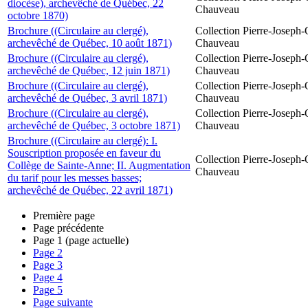
diocèse), archevêché de Québec, 22
Chauveau
octobre 1870)
Brochure ((Circulaire au clergé),
Collection Pierre-Joseph-O
archevêché de Québec, 10 août 1871)
Chauveau
Brochure ((Circulaire au clergé),
Collection Pierre-Joseph-O
archevêché de Québec, 12 juin 1871)
Chauveau
Brochure ((Circulaire au clergé),
Collection Pierre-Joseph-O
archevêché de Québec, 3 avril 1871)
Chauveau
Brochure ((Circulaire au clergé),
Collection Pierre-Joseph-O
archevêché de Québec, 3 octobre 1871)
Chauveau
Brochure ((Circulaire au clergé): I.
Souscription proposée en faveur du
Collection Pierre-Joseph-O
Collège de Sainte-Anne; II. Augmentation
Chauveau
du tarif pour les messes basses;
archevêché de Québec, 22 avril 1871)
Première page
Page précédente
Page
1
(page actuelle)
Page
2
Page
3
Page
4
Page
5
Page suivante