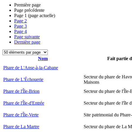
Première page
Page précédente
Page
1
(page actuelle)
Page
2
Page
3
Page
4
Page suivante
Dernière page
Nom
Fait partie 
Phare de L'Anse-à-la-Cabane
Secteur du phare de Havr
Phare de L'Échouerie
Maisons
Phare de l'Île-Brion
Secteur du phare de l'Île-
Phare de l'Île-d'Entrée
Secteur du phare de l'île 
Phare de l'Île-Verte
Site patrimonial du Phare-
Phare de La Martre
Secteur du phare de La M