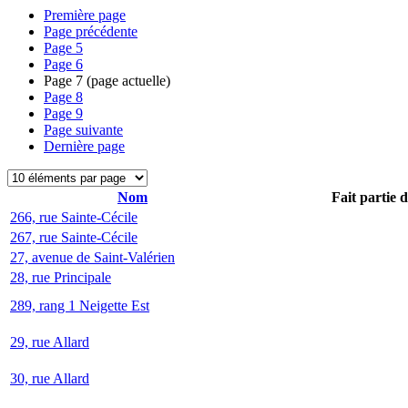
Première page
Page précédente
Page
5
Page
6
Page
7
(page actuelle)
Page
8
Page
9
Page suivante
Dernière page
Nom
Fait partie 
266, rue Sainte-Cécile
267, rue Sainte-Cécile
27, avenue de Saint-Valérien
28, rue Principale
289, rang 1 Neigette Est
29, rue Allard
30, rue Allard