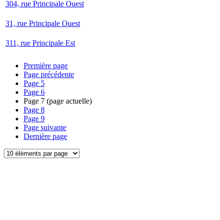
304, rue Principale Ouest
31, rue Principale Ouest
311, rue Principale Est
Première page
Page précédente
Page
5
Page
6
Page
7
(page actuelle)
Page
8
Page
9
Page suivante
Dernière page