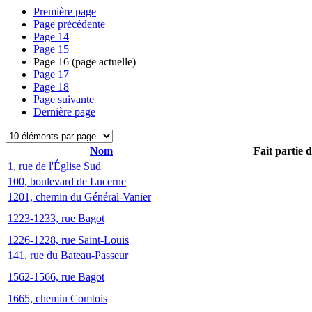
Première page
Page précédente
Page
14
Page
15
Page
16
(page actuelle)
Page
17
Page
18
Page suivante
Dernière page
Nom
Fait partie 
1, rue de l'Église Sud
100, boulevard de Lucerne
1201, chemin du Général-Vanier
1223-1233, rue Bagot
1226-1228, rue Saint-Louis
141, rue du Bateau-Passeur
1562-1566, rue Bagot
1665, chemin Comtois