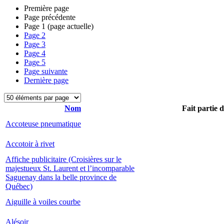
Première page
Page précédente
Page
1
(page actuelle)
Page
2
Page
3
Page
4
Page
5
Page suivante
Dernière page
Nom
Fait partie 
Accoteuse pneumatique
Accotoir à rivet
Affiche publicitaire (Croisières sur le
majestueux St. Laurent et l’incomparable
Saguenay dans la belle province de
Québec)
Aiguille à voiles courbe
Alésoir