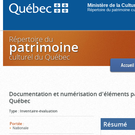
Ministère de la Cult
Répertoire du patrimoine c
Répertoire du
patrimoine
culturel du Québec
Accueil
Documentation et numérisation d'éléments pa
Québec
Type
:
Inventaire-évaluation
Résumé
(Boi
Portée
:
ouve
Nationale
cliq