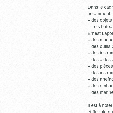
Dans le cadr
notamment :
– des objets
– trois batea
Ernest Lapoi
– des maque
– des outils 
– des instru
– des aides 
– des pièces
– des instru
– des artefa
– des embarc
– des marine
Il est à not
et fluviale 