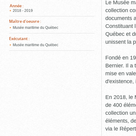
pou
Le Musée ma
ferm
Année
:
collection c
2018 - 2019
documents an
Maître d'oeuvre
:
Constituant 
Musée maritime du Québec
Québec et du
Exécutant
:
unissent la 
Musée maritime du Québec
Fondé en 19
Bernier. Il a
mise en vale
d'existence,
En 2018, le
de 400 éléme
collection u
éléments, de
via le Réper