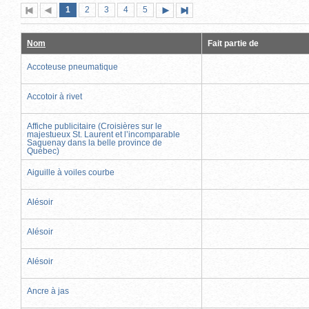
Page
(page
Page
Page
Page
Page
1
Première
2
Page
3
4
5
Page
Dernière
actuelle)
page
précédente
suivante
page
Nom
Fait partie de
Accoteuse pneumatique
Accotoir à rivet
Affiche publicitaire (Croisières sur le
majestueux St. Laurent et l’incomparable
Saguenay dans la belle province de
Québec)
Aiguille à voiles courbe
Alésoir
Alésoir
Alésoir
Ancre à jas