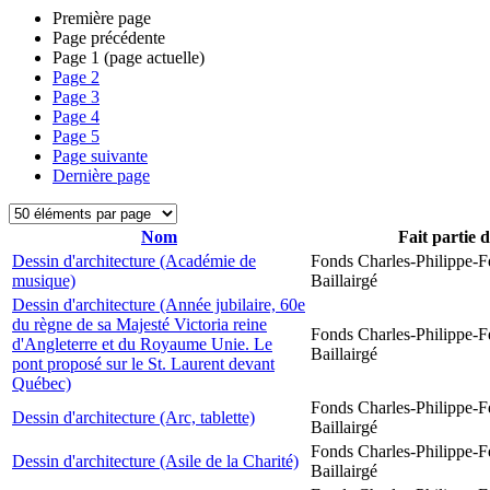
Première page
Page précédente
Page
1
(page actuelle)
Page
2
Page
3
Page
4
Page
5
Page suivante
Dernière page
Nom
Fait partie 
Dessin d'architecture (Académie de
Fonds Charles-Philippe-F
musique)
Baillairgé
Dessin d'architecture (Année jubilaire, 60e
du règne de sa Majesté Victoria reine
Fonds Charles-Philippe-F
d'Angleterre et du Royaume Unie. Le
Baillairgé
pont proposé sur le St. Laurent devant
Québec)
Fonds Charles-Philippe-F
Dessin d'architecture (Arc, tablette)
Baillairgé
Fonds Charles-Philippe-F
Dessin d'architecture (Asile de la Charité)
Baillairgé