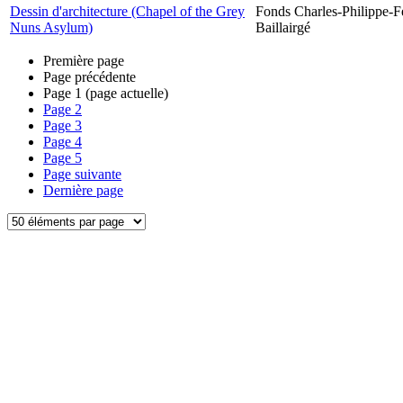
Dessin d'architecture (Chapel of the Grey
Fonds Charles-Philippe-F
Nuns Asylum)
Baillairgé
Première page
Page précédente
Page
1
(page actuelle)
Page
2
Page
3
Page
4
Page
5
Page suivante
Dernière page