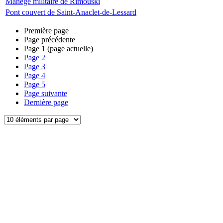
Manège militaire de Rimouski
Pont couvert de Saint-Anaclet-de-Lessard
Première page
Page précédente
Page
1
(page actuelle)
Page
2
Page
3
Page
4
Page
5
Page suivante
Dernière page