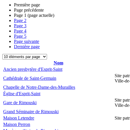
Première page
Page précédente
Page
1
(page actuelle)
Page
2
Page
3
Page
4
Page
5
Page suivante
Dernière page
Nom
Ancien presbytère d'Esprit-Saint
Site pat
Cathédrale de Saint-Germain
Ville-d
Chapelle de Notre-Dame-des-Murailles
Église d'Esprit-Saint
Site pat
Gare de Rimouski
Ville-d
Grand Séminaire de Rimouski
Maison Letendre
Site pa
Maison Perron