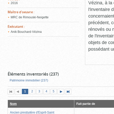
Vézina, à l
2016
l'inventaire
Maître d'oeuvre
:
concernaient
MRC de Rimouski-Neigette
précédent, c
Exécutant
:
rénovés ou m
Anik Bouchard-Vézina
de l'inventa
objets de co
possédant un
Éléments inventoriés (237)
Patrimoine immobilier (237)
Page
(page
Page
Page
Page
Page
1
Première
2
Page
3
4
5
Page
Dernière
actuelle)
page
précédente
suivante
page
Nom
Fait partie de
Ancien presbytère d'Esprit-Saint