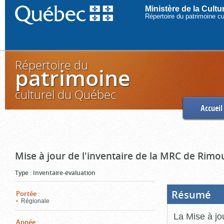
Ministère de la Cult
Répertoire du patrimoine c
Répertoire du
patrimoine
culturel du Québec
Accueil
Mise à jour de l'inventaire de la MRC de Rimo
Type
:
Inventaire-évaluation
Résumé
(Boi
Portée
:
ouve
Régionale
cliq
pou
La Mise à jo
ferm
Année
: