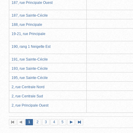
187, rue Principale Ouest
187, rue Sainte-Cécile
188, rue Principale
19-21, rue Principale
190, rang 1 Neigette Est
191, rue Sainte-Cécile
193, rue Sainte-Cécile
195, rue Sainte-Cécile
2, rue Centrale Nord
2, rue Centrale Sud
2, rue Principale Ouest
Page
(page
Page
Page
Page
Page
1
Première
2
Page
3
4
5
Page
Dernière
actuelle)
page
précédente
suivante
page