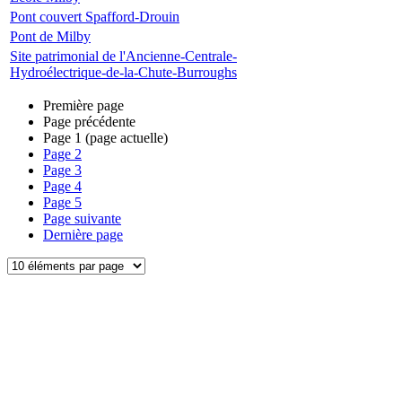
Pont couvert Spafford-Drouin
Pont de Milby
Site patrimonial de l'Ancienne-Centrale-
Hydroélectrique-de-la-Chute-Burroughs
Première page
Page précédente
Page
1
(page actuelle)
Page
2
Page
3
Page
4
Page
5
Page suivante
Dernière page