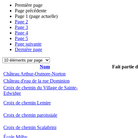
Première page
Page précédente
Page
1
(page actuelle)
Page
2
Page
3
Page
4
Page
5
Page suivante
Dernière page
Nom
Fait partie 
Château Arthur-Osmore-Norton
Château d'eau de la rue Dominion
Croix de chemin du Village de Sainte-
Edwidge
Croix de chemin Lemire
Croix de chemin paroissiale
Croix de chemin Scalabrini
École Milby