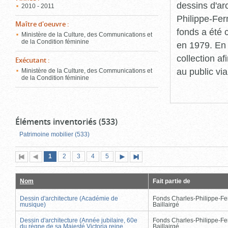
dessins d'ar
2010 - 2011
Philippe-Fer
Maître d'oeuvre
:
fonds a été c
Ministère de la Culture, des Communications et
de la Condition féminine
en 1979. En 
collection a
Exécutant
:
au public vi
Ministère de la Culture, des Communications et
de la Condition féminine
Éléments inventoriés (533)
Patrimoine mobilier (533)
Page
(page
Page
Page
Page
Page
1
Première
2
Page
3
4
5
Page
Dernière
actuelle)
page
précédente
suivante
page
Nom
Fait partie de
Dessin d'architecture (Académie de
Fonds Charles-Philippe-Fe
musique)
Baillairgé
Dessin d'architecture (Année jubilaire, 60e
Fonds Charles-Philippe-Fe
du règne de sa Majesté Victoria reine
Baillairgé