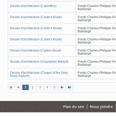
Dessin d'architecture (Calorifère)
Fonds Charles-Philippe-Fe
Baillairgé
Dessin d'architecture (Carter's Kiosk)
Fonds Charles-Philippe-Fe
Baillairgé
Dessin d'architecture (Carter's Kiosk)
Fonds Charles-Philippe-Fe
Baillairgé
Dessin d'architecture (Carter's Kiosk)
Fonds Charles-Philippe-Fe
Baillairgé
Dessin d'architecture (Carters Kiosk)
Fonds Charles-Philippe-Fe
Baillairgé
Dessin d'architecture (Champlain Market)
Fonds Charles-Philippe-Fe
Baillairgé
Dessin d'architecture (Chapel of the Grey
Fonds Charles-Philippe-Fe
Nuns Asylum)
Baillairgé
Page
(page
Page
Page
Page
Page
1
Première
2
Page
3
4
5
Page
Dernière
actuelle)
page
précédente
suivante
page
Plan du site
Nous joindre