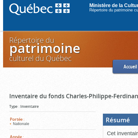
Ministère de la Cult
Répertoire du patrimoine c
Répertoire du
patrimoine
culturel du Québec
Accueil
Inventaire du fonds Charles-Philippe-Ferdinan
Type
:
Inventaire
Résumé
(Boi
Portée
:
ouve
Nationale
cliq
pou
Cet inventai
ferm
Année
: