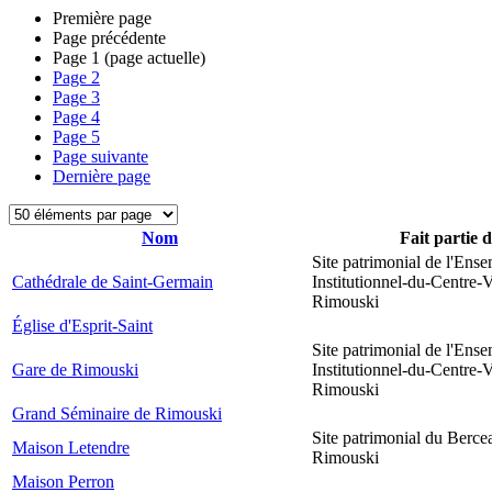
Première page
Page précédente
Page
1
(page actuelle)
Page
2
Page
3
Page
4
Page
5
Page suivante
Dernière page
Nom
Fait partie 
Site patrimonial de l'Ens
Cathédrale de Saint-Germain
Institutionnel-du-Centre-V
Rimouski
Église d'Esprit-Saint
Site patrimonial de l'Ens
Gare de Rimouski
Institutionnel-du-Centre-V
Rimouski
Grand Séminaire de Rimouski
Site patrimonial du Berce
Maison Letendre
Rimouski
Maison Perron