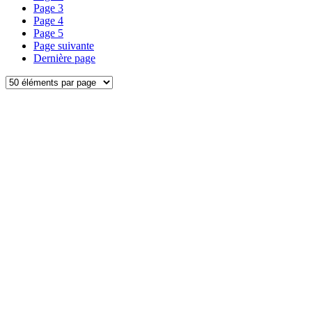
Page
3
Page
4
Page
5
Page suivante
Dernière page