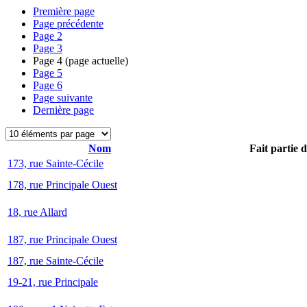
Première page
Page précédente
Page
2
Page
3
Page
4
(page actuelle)
Page
5
Page
6
Page suivante
Dernière page
Nom
Fait partie 
173, rue Sainte-Cécile
178, rue Principale Ouest
18, rue Allard
187, rue Principale Ouest
187, rue Sainte-Cécile
19-21, rue Principale