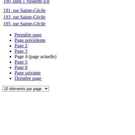
190, rang 1 Neigette Est
191, rue Sainte-Cécile
193, rue Sainte-Cécile
195, rue Sainte-Cécile
Première page
Page précédente
Page
2
Page
3
Page
4
(page actuelle)
Page
5
Page
6
Page suivante
Dernière page