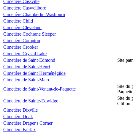
Cimetière Cassville
Cimetière Caswellboro
Cimetière Chamberlin-Washburn
Cimetière Child
Cimetière Cleveland
Cimetière Cochrane Sleeper
Cimetière Compton
Cimetière Crooker
Cimetière Crystal Lake
Cimetière de Saint-Edmond
Site pat
Cimetière de Saint-Henri
Cimetière de Saint-Herménégilde
Cimetière de Saint-Malo
Site du 
Cimetière de Saint-Venant-de-Paquette
Paquett
Site du 
Cimetière de Sainte-Edwidge
Clifton
Cimetière Dixville
Cimetière Doak
Cimetière Draper's Corner
Cimetière Fairfax