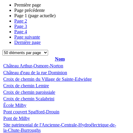
Première page
Page précédente
Page
1
(page actuelle)
Page
2
Page
3
Page
4
Page suivante
Dernière page
Nom
Château Arthur-Osmore-Norton
Château d'eau de la rue Dominion
Croix de chemin du Village de Sainte-Edwidge
Croix de chemin Lemire
Croix de chemin paroissiale
Croix de chemin Scalabrini
École Milby
Pont couvert Spafford-Drouin
Pont de Milby
Site patrimonial de l'Ancienne-Centrale-Hydroélectrique-de-
la-Chute-Burroughs