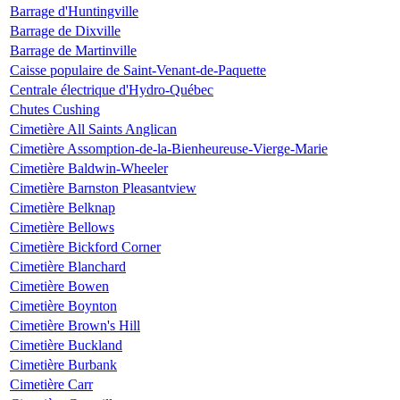
Barrage d'Huntingville
Barrage de Dixville
Barrage de Martinville
Caisse populaire de Saint-Venant-de-Paquette
Centrale électrique d'Hydro-Québec
Chutes Cushing
Cimetière All Saints Anglican
Cimetière Assomption-de-la-Bienheureuse-Vierge-Marie
Cimetière Baldwin-Wheeler
Cimetière Barnston Pleasantview
Cimetière Belknap
Cimetière Bellows
Cimetière Bickford Corner
Cimetière Blanchard
Cimetière Bowen
Cimetière Boynton
Cimetière Brown's Hill
Cimetière Buckland
Cimetière Burbank
Cimetière Carr