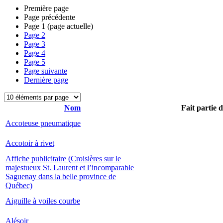
Première page
Page précédente
Page
1
(page actuelle)
Page
2
Page
3
Page
4
Page
5
Page suivante
Dernière page
Nom
Fait partie 
Accoteuse pneumatique
Accotoir à rivet
Affiche publicitaire (Croisières sur le
majestueux St. Laurent et l’incomparable
Saguenay dans la belle province de
Québec)
Aiguille à voiles courbe
Alésoir