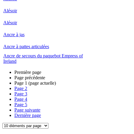
Alésoir
Alésoir
Ancre à jas
Ancre à pattes articulées
Ancre de secours du paquebot Empress of
Ireland
Première page
Page précédente
Page
1
(page actuelle)
Page
2
Page
3
Page
4
Page
5
Page suivante
Dernière page