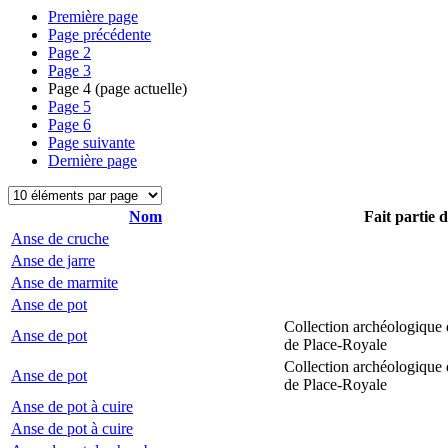
Première page
Page précédente
Page
2
Page
3
Page
4
(page actuelle)
Page
5
Page
6
Page suivante
Dernière page
Nom
Fait partie 
Anse de cruche
Anse de jarre
Anse de marmite
Anse de pot
Collection archéologique 
Anse de pot
de Place-Royale
Collection archéologique 
Anse de pot
de Place-Royale
Anse de pot à cuire
Anse de pot à cuire