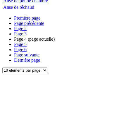
Anse de pot de chambre
Anse de réchaud
Première page
Page précédente
Page
2
Page
3
Page
4
(page actuelle)
Page
5
Page
6
Page suivante
Dernière page