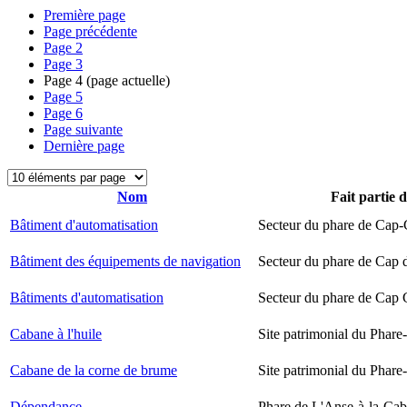
Première page
Page précédente
Page
2
Page
3
Page
4
(page actuelle)
Page
5
Page
6
Page suivante
Dernière page
Nom
Fait partie 
Bâtiment d'automatisation
Secteur du phare de Cap-
Bâtiment des équipements de navigation
Secteur du phare de Cap 
Bâtiments d'automatisation
Secteur du phare de Cap
Cabane à l'huile
Site patrimonial du Phare-
Cabane de la corne de brume
Site patrimonial du Phare-
Dépendance
Phare de L'Anse-à-la-Ca