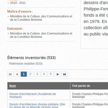
dessins d'ar
2010 - 2011
Philippe-Fer
Maître d'oeuvre
:
fonds a été c
Ministère de la Culture, des Communications et
de la Condition féminine
en 1979. En 
collection a
Exécutant
:
au public vi
Ministère de la Culture, des Communications et
de la Condition féminine
Éléments inventoriés (533)
Patrimoine mobilier (533)
Page
(page
Page
Page
Page
Page
1
Première
2
Page
3
4
5
Page
Dernière
actuelle)
page
précédente
suivante
page
Nom
Fait partie de
Dessin d'architecture (Académie de
Fonds Charles-Philippe-Fe
musique)
Baillairgé
Dessin d'architecture (Année jubilaire, 60e
Fonds Charles-Philippe-Fe
du règne de sa Majesté Victoria reine
Baillairgé