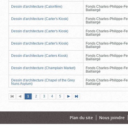
Dessin d'architecture (Calorifère)
Fonds Charles-Philippe-Fe
Baillairgé
Dessin d'architecture (Carter's Kiosk)
Fonds Charles-Philippe-Fe
Baillairgé
Dessin d'architecture (Carter's Kiosk)
Fonds Charles-Philippe-Fe
Baillairgé
Dessin d'architecture (Carter's Kiosk)
Fonds Charles-Philippe-Fe
Baillairgé
Dessin d'architecture (Carters Kiosk)
Fonds Charles-Philippe-Fe
Baillairgé
Dessin d'architecture (Champlain Market)
Fonds Charles-Philippe-Fe
Baillairgé
Dessin d'architecture (Chapel of the Grey
Fonds Charles-Philippe-Fe
Nuns Asylum)
Baillairgé
Page
(page
Page
Page
Page
Page
1
Première
2
Page
3
4
5
Page
Dernière
actuelle)
page
précédente
suivante
page
Plan du site
Nous joindre