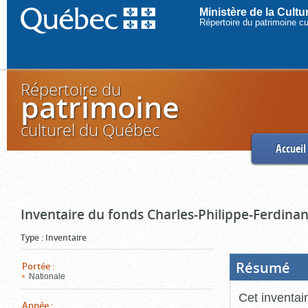
Ministère de la Cult
Répertoire du patrimoine c
Répertoire du
patrimoine
culturel du Québec
Accueil
Inventaire du fonds Charles-Philippe-Ferdinan
Type
:
Inventaire
Résumé
(Boi
Portée
:
ouve
Nationale
cliq
pou
Cet inventai
ferm
Année
: