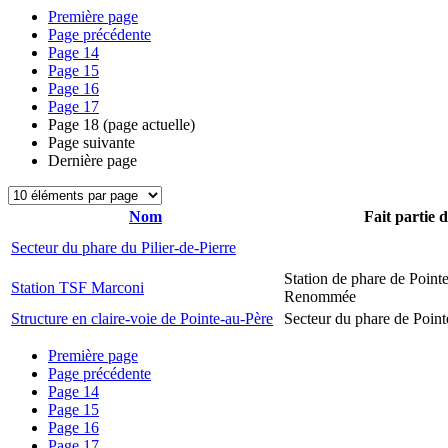
Première page
Page précédente
Page
14
Page
15
Page
16
Page
17
Page
18
(page actuelle)
Page suivante
Dernière page
Nom
Fait partie 
Secteur du phare du Pilier-de-Pierre
Station de phare de Pointe
Station TSF Marconi
Renommée
Structure en claire-voie de Pointe-au-Père
Secteur du phare de Point
Première page
Page précédente
Page
14
Page
15
Page
16
Page
17