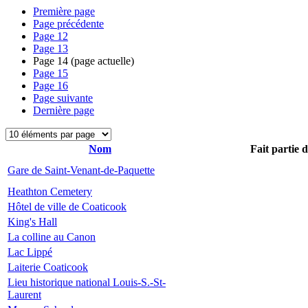
Première page
Page précédente
Page
12
Page
13
Page
14
(page actuelle)
Page
15
Page
16
Page suivante
Dernière page
Nom
Fait partie 
Gare de Saint-Venant-de-Paquette
Heathton Cemetery
Hôtel de ville de Coaticook
King's Hall
La colline au Canon
Lac Lippé
Laiterie Coaticook
Lieu historique national Louis-S.-St-
Laurent