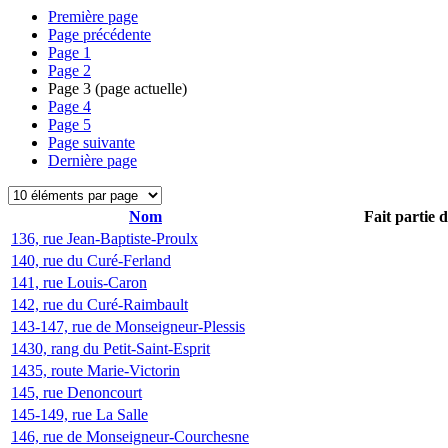
Première page
Page précédente
Page
1
Page
2
Page
3
(page actuelle)
Page
4
Page
5
Page suivante
Dernière page
Nom
Fait partie 
136, rue Jean-Baptiste-Proulx
140, rue du Curé-Ferland
141, rue Louis-Caron
142, rue du Curé-Raimbault
143-147, rue de Monseigneur-Plessis
1430, rang du Petit-Saint-Esprit
1435, route Marie-Victorin
145, rue Denoncourt
145-149, rue La Salle
146, rue de Monseigneur-Courchesne