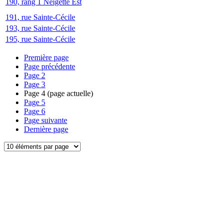
190, rang 1 Neigette Est
191, rue Sainte-Cécile
193, rue Sainte-Cécile
195, rue Sainte-Cécile
Première page
Page précédente
Page
2
Page
3
Page
4
(page actuelle)
Page
5
Page
6
Page suivante
Dernière page