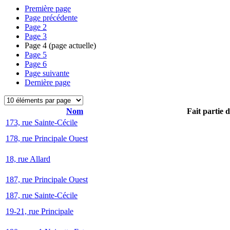
Première page
Page précédente
Page
2
Page
3
Page
4
(page actuelle)
Page
5
Page
6
Page suivante
Dernière page
Nom
Fait partie 
173, rue Sainte-Cécile
178, rue Principale Ouest
18, rue Allard
187, rue Principale Ouest
187, rue Sainte-Cécile
19-21, rue Principale