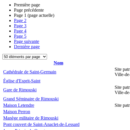
Première page
Page précédente
Page
1
(page actuelle)
Page
2
Page
3
Page
4
Page
5
Page suivante
Dernière page
Nom
Site pat
Cathédrale de Saint-Germain
Ville-d
Église d'Esprit-Saint
Site pat
Gare de Rimouski
Ville-d
Grand Séminaire de Rimouski
Maison Letendre
Site pa
Maison Perron
Manège militaire de Rimouski
Pont couvert de Saint-Anaclet-de-Lessard