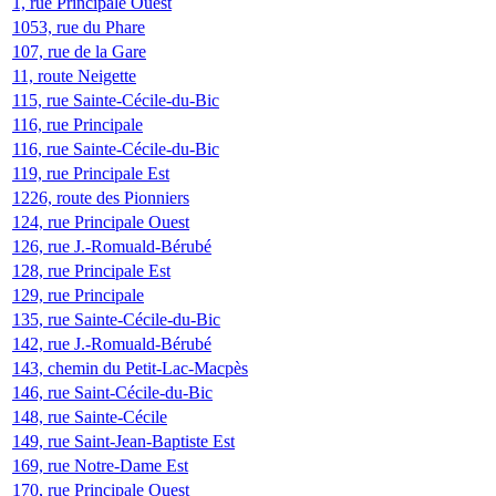
1, rue Principale Ouest
1053, rue du Phare
107, rue de la Gare
11, route Neigette
115, rue Sainte-Cécile-du-Bic
116, rue Principale
116, rue Sainte-Cécile-du-Bic
119, rue Principale Est
1226, route des Pionniers
124, rue Principale Ouest
126, rue J.-Romuald-Bérubé
128, rue Principale Est
129, rue Principale
135, rue Sainte-Cécile-du-Bic
142, rue J.-Romuald-Bérubé
143, chemin du Petit-Lac-Macpès
146, rue Saint-Cécile-du-Bic
148, rue Sainte-Cécile
149, rue Saint-Jean-Baptiste Est
169, rue Notre-Dame Est
170, rue Principale Ouest