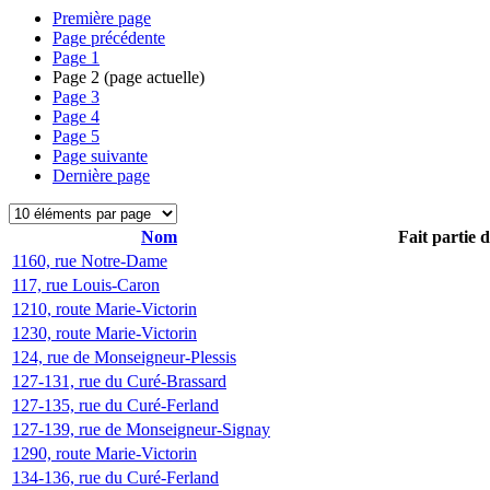
Première page
Page précédente
Page
1
Page
2
(page actuelle)
Page
3
Page
4
Page
5
Page suivante
Dernière page
Nom
Fait partie 
1160, rue Notre-Dame
117, rue Louis-Caron
1210, route Marie-Victorin
1230, route Marie-Victorin
124, rue de Monseigneur-Plessis
127-131, rue du Curé-Brassard
127-135, rue du Curé-Ferland
127-139, rue de Monseigneur-Signay
1290, route Marie-Victorin
134-136, rue du Curé-Ferland