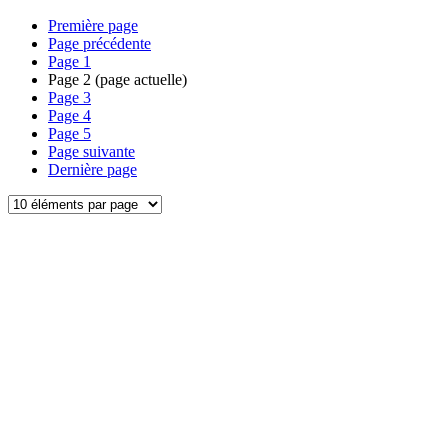
Première page
Page précédente
Page
1
Page
2
(page actuelle)
Page
3
Page
4
Page
5
Page suivante
Dernière page