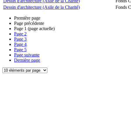
Dessin d'architecture (Asile de la Charité)
Fonds Ch
Dessin d'architecture (Asile de la Charité)
Fonds Ch
Première page
Page précédente
Page
1
(page actuelle)
Page
2
Page
3
Page
4
Page
5
Page suivante
Dernière page