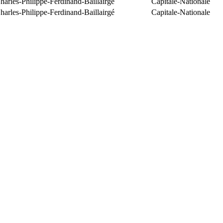
arles-Philippe-Ferdinand-Baillairgé
Capitale-Nationale
arles-Philippe-Ferdinand-Baillairgé
Capitale-Nationale