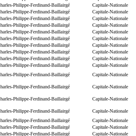
arles-Philippe-Ferdinand-Baillairgé
Capitale-Nationale
arles-Philippe-Ferdinand-Baillairgé
Capitale-Nationale
arles-Philippe-Ferdinand-Baillairgé
Capitale-Nationale
arles-Philippe-Ferdinand-Baillairgé
Capitale-Nationale
arles-Philippe-Ferdinand-Baillairgé
Capitale-Nationale
arles-Philippe-Ferdinand-Baillairgé
Capitale-Nationale
arles-Philippe-Ferdinand-Baillairgé
Capitale-Nationale
arles-Philippe-Ferdinand-Baillairgé
Capitale-Nationale
arles-Philippe-Ferdinand-Baillairgé
Capitale-Nationale
arles-Philippe-Ferdinand-Baillairgé
Capitale-Nationale
arles-Philippe-Ferdinand-Baillairgé
Capitale-Nationale
arles-Philippe-Ferdinand-Baillairgé
Capitale-Nationale
arles-Philippe-Ferdinand-Baillairgé
Capitale-Nationale
arles-Philippe-Ferdinand-Baillairgé
Capitale-Nationale
arles-Philippe-Ferdinand-Baillairgé
Capitale-Nationale
arles-Philippe-Ferdinand-Baillairgé
Capitale-Nationale
arles-Philippe-Ferdinand-Baillairgé
Capitale-Nationale