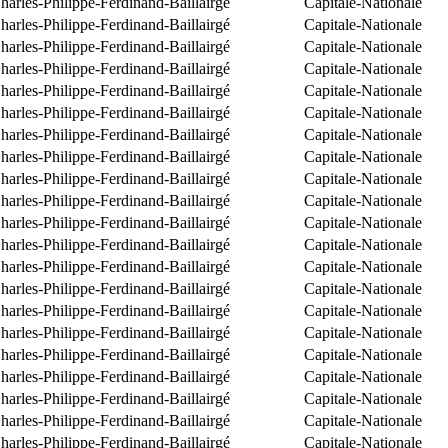
arles-Philippe-Ferdinand-Baillairgé
Capitale-Nationale
arles-Philippe-Ferdinand-Baillairgé
Capitale-Nationale
arles-Philippe-Ferdinand-Baillairgé
Capitale-Nationale
arles-Philippe-Ferdinand-Baillairgé
Capitale-Nationale
arles-Philippe-Ferdinand-Baillairgé
Capitale-Nationale
arles-Philippe-Ferdinand-Baillairgé
Capitale-Nationale
arles-Philippe-Ferdinand-Baillairgé
Capitale-Nationale
arles-Philippe-Ferdinand-Baillairgé
Capitale-Nationale
arles-Philippe-Ferdinand-Baillairgé
Capitale-Nationale
arles-Philippe-Ferdinand-Baillairgé
Capitale-Nationale
arles-Philippe-Ferdinand-Baillairgé
Capitale-Nationale
arles-Philippe-Ferdinand-Baillairgé
Capitale-Nationale
arles-Philippe-Ferdinand-Baillairgé
Capitale-Nationale
arles-Philippe-Ferdinand-Baillairgé
Capitale-Nationale
arles-Philippe-Ferdinand-Baillairgé
Capitale-Nationale
arles-Philippe-Ferdinand-Baillairgé
Capitale-Nationale
arles-Philippe-Ferdinand-Baillairgé
Capitale-Nationale
arles-Philippe-Ferdinand-Baillairgé
Capitale-Nationale
arles-Philippe-Ferdinand-Baillairgé
Capitale-Nationale
arles-Philippe-Ferdinand-Baillairgé
Capitale-Nationale
arles-Philippe-Ferdinand-Baillairgé
Capitale-Nationale