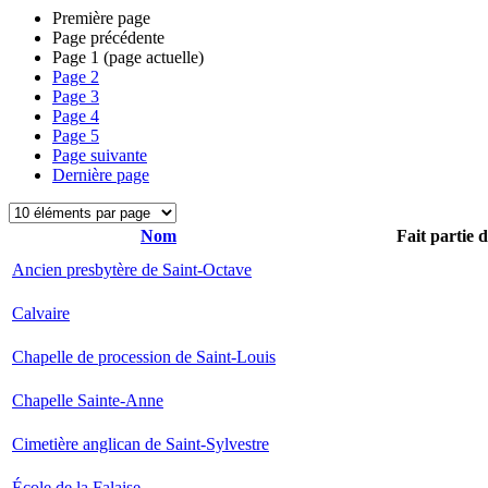
Première page
Page précédente
Page
1
(page actuelle)
Page
2
Page
3
Page
4
Page
5
Page suivante
Dernière page
Nom
Fait partie 
Ancien presbytère de Saint-Octave
Calvaire
Chapelle de procession de Saint-Louis
Chapelle Sainte-Anne
Cimetière anglican de Saint-Sylvestre
École de la Falaise