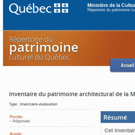
Ministère de la Cult
Répertoire du patrimoine c
Répertoire du
patrimoine
culturel du Québec
Accueil
Inventaire du patrimoine architectural de la 
Type
:
Inventaire-évaluation
Résumé
(Boi
Portée
:
ouve
Régionale
cliq
pou
Cet inventai
ferm
Année
: