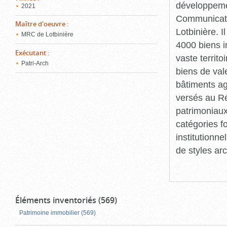
développemen
2021
Communicatio
Maître d'oeuvre
:
Lotbinière. I
MRC de Lotbinière
4000 biens i
Exécutant
:
vaste territ
Patri-Arch
biens de val
bâtiments ag
versés au Ré
patrimoniaux
catégories fo
institutionne
de styles arc
Éléments inventoriés (569)
Patrimoine immobilier (569)