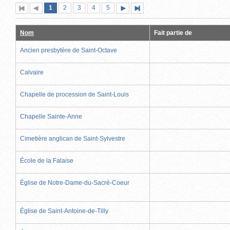
Page
(page
Page
Page
Page
Page
1
Première
2
Page
3
4
5
Page
Dernière
actuelle)
page
précédente
suivante
page
Nom
Fait partie de
Ancien presbytère de Saint-Octave
Calvaire
Chapelle de procession de Saint-Louis
Chapelle Sainte-Anne
Cimetière anglican de Saint-Sylvestre
École de la Falaise
Église de Notre-Dame-du-Sacré-Coeur
Église de Saint-Antoine-de-Tilly