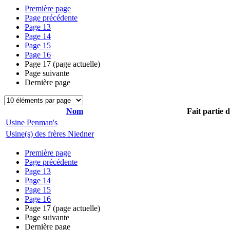
Première page
Page précédente
Page
13
Page
14
Page
15
Page
16
Page
17
(page actuelle)
Page suivante
Dernière page
Nom
Fait partie 
Usine Penman's
Usine(s) des frères Niedner
Première page
Page précédente
Page
13
Page
14
Page
15
Page
16
Page
17
(page actuelle)
Page suivante
Dernière page