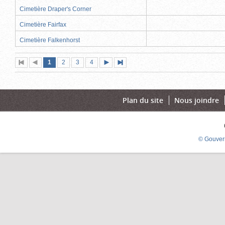
Cimetière Draper's Corner
Cimetière Fairfax
Cimetière Falkenhorst
Page
(page
Page
Page
Page
1
Première
2
Page
3
4
Page
Dernière
actuelle)
page
précédente
suivante
page
Plan du site
Nous joindre
© Gouver