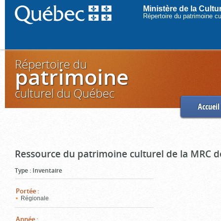
Ministère de la Cult
Répertoire du patrimoine c
Répertoire du
patrimoine
culturel du Québec
Accueil
Ressource du patrimoine culturel de la MRC d
Type
:
Inventaire
Portée
:
Régionale
Année
: