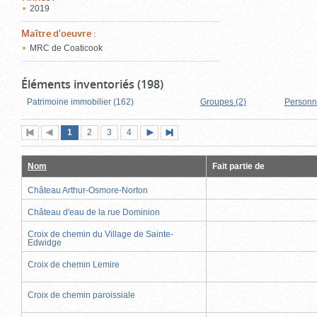
2019
Maître d'oeuvre
:
MRC de Coaticook
Éléments inventoriés (198)
Patrimoine immobilier (162)
Groupes (2)
Personn
Page
(page
Page
Page
Page
1
Première
2
Page
3
4
Page
Dernière
actuelle)
page
précédente
suivante
page
Nom
Fait partie de
Château Arthur-Osmore-Norton
Château d'eau de la rue Dominion
Croix de chemin du Village de Sainte-
Edwidge
Croix de chemin Lemire
Croix de chemin paroissiale