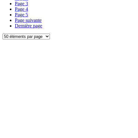
Page
3
Page
4
Page
5
Page suivante
Dernière page