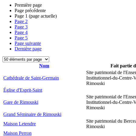
Première page
Page précédente
Page
1
(page actuelle)
Page
2
Page
3
Page
4
Page
5
Page suivante
Dernière page
Nom
Fait partie 
Site patrimonial de l'Ens
Cathédrale de Saint-Germain
Institutionnel-du-Centre-V
Rimouski
Église d'Esprit-Saint
Site patrimonial de l'Ens
Gare de Rimouski
Institutionnel-du-Centre-V
Rimouski
Grand Séminaire de Rimouski
Site patrimonial du Berce
Maison Letendre
Rimouski
Maison Perron