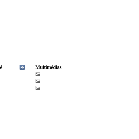
é
Multimédias