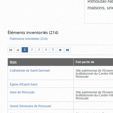
Rimouski-Nei
maisons, une
Éléments inventoriés (214)
Patrimoine immobilier (214)
Page
(page
Page
Page
Page
Page
1
Première
2
Page
3
4
5
Page
Dernière
actuelle)
page
précédente
suivante
page
Nom
Fait partie de
Cathédrale de Saint-Germain
Site patrimonial de l'Ensem
Institutionnel-du-Centre-Vil
Rimouski
Église d'Esprit-Saint
Gare de Rimouski
Site patrimonial de l'Ensem
Institutionnel-du-Centre-Vil
Rimouski
Grand Séminaire de Rimouski