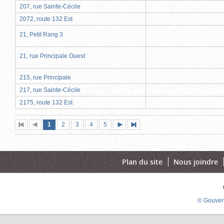
207, rue Sainte-Cécile
2072, route 132 Est
21, Petit Rang 3
21, rue Principale Ouest
215, rue Principale
217, rue Sainte-Cécile
2175, route 132 Est
Page
(page
Page
Page
Page
Page
1
Première
2
Page
3
4
5
Page
Dernière
actuelle)
page
précédente
suivante
page
Plan du site
Nous joindre
© Gouver