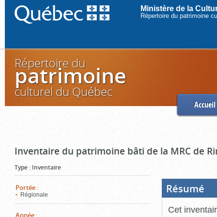
Ministère de la Cult
Répertoire du patrimoine c
Répertoire du
patrimoine
culturel du Québec
Accueil
Inventaire du patrimoine bâti de la MRC de R
Type
:
Inventaire
Résumé
(Boi
Portée
:
ouve
Régionale
cliq
pou
Cet inventai
ferm
Année
: