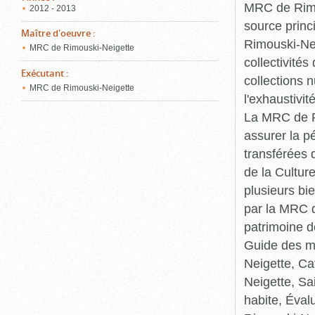
MRC de Rimou
2012 - 2013
source princ
Maître d'oeuvre
:
Rimouski-Nei
MRC de Rimouski-Neigette
collectivité
Exécutant
:
collections 
MRC de Rimouski-Neigette
l'exhaustivit
La MRC de Ri
assurer la p
transférées 
de la Cultur
plusieurs bi
par la MRC d
patrimoine d
Guide des ma
Neigette, C
Neigette, Sa
habite, Éval