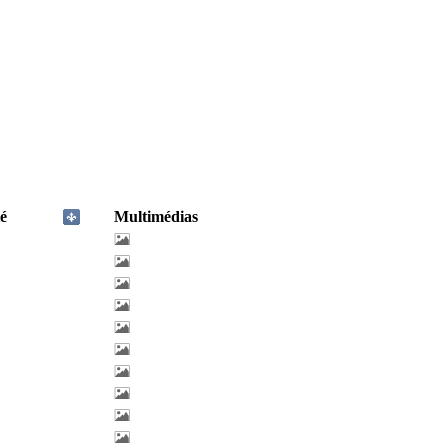
é
Multimédias