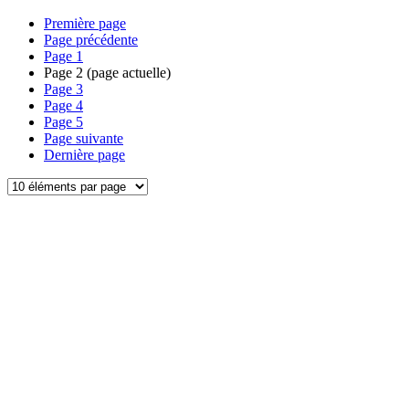
Première page
Page précédente
Page
1
Page
2
(page actuelle)
Page
3
Page
4
Page
5
Page suivante
Dernière page