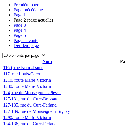
Première page
Page précédente
Page
1
Page
2
(page actuelle)
Page
3
Page
4
Page
5
Page suivante
Dernière page
Nom
Fai
1160, rue Notre-Dame
117, rue Louis-Caron
1210, route Marie-Victorin
1230, route Marie-Victorin
124, rue de Monseigneur-Plessis
127-131, rue du Curé-Brassard
127-135, rue du Curé-Ferland
127-139, rue de Monseigneur-Signay
1290, route Marie-Victorin
134-136, rue du Curé-Ferland