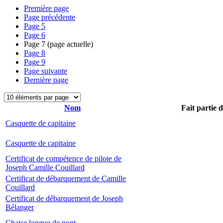
Première page
Page précédente
Page
5
Page
6
Page
7
(page actuelle)
Page
8
Page
9
Page suivante
Dernière page
Nom
Fait partie 
Casquette de capitaine
Casquette de capitaine
Certificat de compétence de pilote de
Joseph Camille Couillard
Certificat de débarquement de Camille
Couillard
Certificat de débarquement de Joseph
Bélanger
Chaise longue de pont