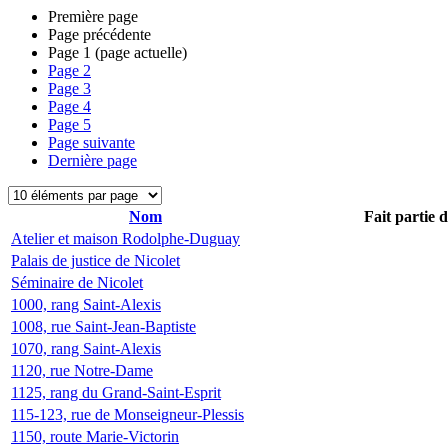
Première page
Page précédente
Page
1
(page actuelle)
Page
2
Page
3
Page
4
Page
5
Page suivante
Dernière page
Nom
Fait partie 
Atelier et maison Rodolphe-Duguay
Palais de justice de Nicolet
Séminaire de Nicolet
1000, rang Saint-Alexis
1008, rue Saint-Jean-Baptiste
1070, rang Saint-Alexis
1120, rue Notre-Dame
1125, rang du Grand-Saint-Esprit
115-123, rue de Monseigneur-Plessis
1150, route Marie-Victorin