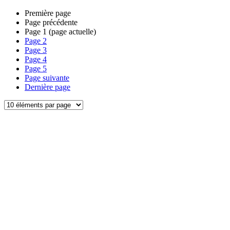
Première page
Page précédente
Page
1
(page actuelle)
Page
2
Page
3
Page
4
Page
5
Page suivante
Dernière page