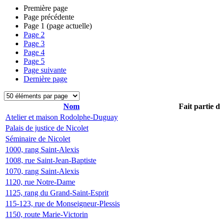
Première page
Page précédente
Page
1
(page actuelle)
Page
2
Page
3
Page
4
Page
5
Page suivante
Dernière page
Nom
Fait partie 
Atelier et maison Rodolphe-Duguay
Palais de justice de Nicolet
Séminaire de Nicolet
1000, rang Saint-Alexis
1008, rue Saint-Jean-Baptiste
1070, rang Saint-Alexis
1120, rue Notre-Dame
1125, rang du Grand-Saint-Esprit
115-123, rue de Monseigneur-Plessis
1150, route Marie-Victorin