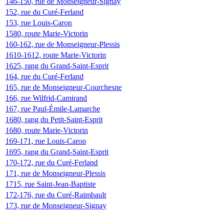
146-150, rue de Monseigneur-Signay
152, rue du Curé-Ferland
153, rue Louis-Caron
1580, route Marie-Victorin
160-162, rue de Monseigneur-Plessis
1610-1612, route Marie-Victorin
1625, rang du Grand-Saint-Esprit
164, rue du Curé-Ferland
165, rue de Monseigneur-Courchesne
166, rue Wilfrid-Camirand
167, rue Paul-Émile-Lamarche
1680, rang du Petit-Saint-Esprit
1680, route Marie-Victorin
169-171, rue Louis-Caron
1695, rang du Grand-Saint-Esprit
170-172, rue du Curé-Ferland
171, rue de Monseigneur-Plessis
1715, rue Saint-Jean-Baptiste
172-176, rue du Curé-Raimbault
173, rue de Monseigneur-Signay