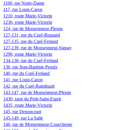
1160, rue Notre-Dame
117, rue Louis-Caron
1210, route Marie-Victorin
1230, route Marie-Victorin
124, rue de Monseigneur-Plessis
127-131, rue du Curé-Brassard
127-135, rue du Curé-Ferland
127-139, rue de Monseigneur-Signay
1290, route Marie-Victorin
134-136, rue du Curé-Ferland
136, rue Jean-Baptiste-Proulx
140, rue du Curé-Ferland
141, rue Louis-Caron
142, rue du Curé-Raimbault
143-147, rue de Monseigneur-Plessis
1430, rang du Petit-Saint-Esprit
1435, route Marie-Victorin
145, rue Denoncourt
145-149, rue La Salle
146, rue de Monseigneur-Courchesne