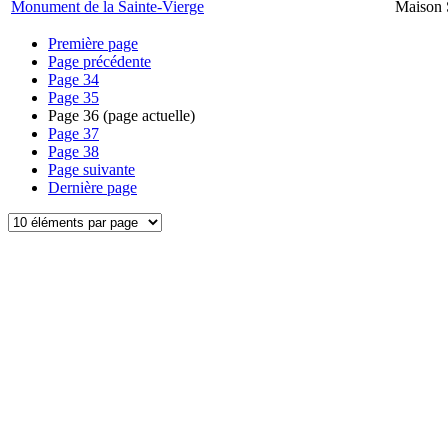
Monument de la Sainte-Vierge
Maison 
Première page
Page précédente
Page
34
Page
35
Page
36
(page actuelle)
Page
37
Page
38
Page suivante
Dernière page