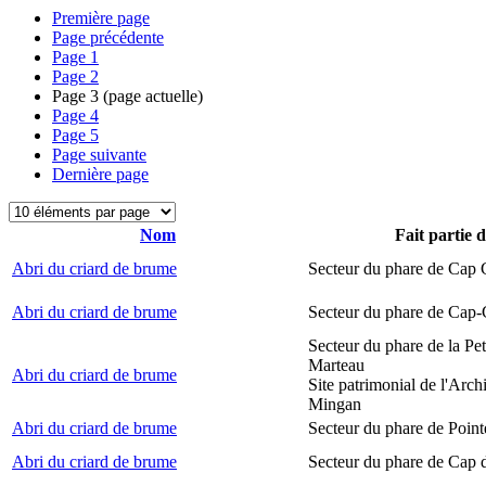
Première page
Page précédente
Page
1
Page
2
Page
3
(page actuelle)
Page
4
Page
5
Page suivante
Dernière page
Nom
Fait partie 
Abri du criard de brume
Secteur du phare de Cap
Abri du criard de brume
Secteur du phare de Cap-
Secteur du phare de la Peti
Marteau
Abri du criard de brume
Site patrimonial de l'Arch
Mingan
Abri du criard de brume
Secteur du phare de Point
Abri du criard de brume
Secteur du phare de Cap 