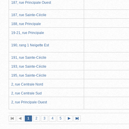
187, rue Principale Ouest
187, rue Sainte-Cécile
188, rue Principale
19-21, rue Principale
190, rang 1 Neigette Est
191, rue Sainte-Cécile
193, rue Sainte-Cécile
195, rue Sainte-Cécile
2, rue Centrale Nord
2, rue Centrale Sud
2, rue Principale Ouest
Page
(page
Page
Page
Page
Page
1
Première
2
Page
3
4
5
Page
Dernière
actuelle)
page
précédente
suivante
page