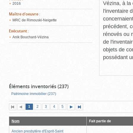
Vézina, à l
2016
l'inventaire
Maître d'oeuvre
:
concernaient
MRC de Rimouski-Neigette
précédent, c
Exécutant
:
rénovés ou m
Anik Bouchard-Vézina
de l'inventa
objets de co
possédant un
Éléments inventoriés (237)
Patrimoine immobilier (237)
Page
(page
Page
Page
Page
Page
1
Première
2
Page
3
4
5
Page
Dernière
actuelle)
page
précédente
suivante
page
Nom
Fait partie de
Ancien presbytère d'Esprit-Saint