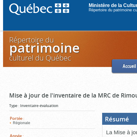
Ministère de la Cult
Répertoire du patrimoine c
Répertoire du
patrimoine
culturel du Québec
Accueil
Mise à jour de l'inventaire de la MRC de Rimo
Type
:
Inventaire-évaluation
Résumé
(Boi
Portée
:
ouve
Régionale
cliq
pou
La Mise à jo
ferm
Année
: