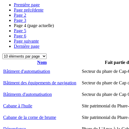
Première page
Page précédente
Page
2
Page
3
Page
4
(page actuelle)
Page
5
Page
6
Page suivante
Dernière page
Nom
Fait partie 
Bâtiment d'automatisation
Secteur du phare de Cap-
Bâtiment des équipements de navigation
Secteur du phare de Cap 
Bâtiments d'automatisation
Secteur du phare de Cap
Cabane à l'huile
Site patrimonial du Phare-
Cabane de la corne de brume
Site patrimonial du Phare-
Dépendance
Phare de L'Anse-à-la-Ca