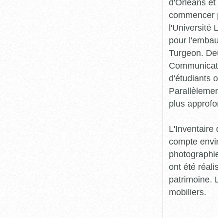
d'Orléans et
commencer pr
l'Université
pour l'embau
Turgeon. Deu
Communicatio
d'étudiants o
Parallèlement
plus approfo
L'Inventaire 
compte envir
photographie
ont été réali
patrimoine. L
mobiliers.