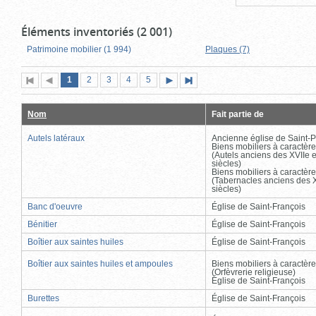
Éléments inventoriés (2 001)
Patrimoine mobilier (1 994)
Plaques (7)
Page
(page
Page
Page
Page
Page
1
Première
2
Page
3
4
5
Page
Dernière
actuelle)
page
précédente
suivante
page
Nom
Fait partie de
Autels latéraux
Ancienne église de Saint-P
Biens mobiliers à caractère
(Autels anciens des XVIIe e
siècles)
Biens mobiliers à caractère
(Tabernacles anciens des X
siècles)
Banc d'oeuvre
Église de Saint-François
Bénitier
Église de Saint-François
Boîtier aux saintes huiles
Église de Saint-François
Boîtier aux saintes huiles et ampoules
Biens mobiliers à caractère
(Orfèvrerie religieuse)
Église de Saint-François
Burettes
Église de Saint-François