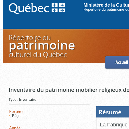
Ministère de la Cult
Répertoire du patrimoine c
Répertoire du
patrimoine
culturel du Québec
Accueil
Inventaire du patrimoine mobilier religieux de
Type
:
Inventaire
Résumé
(Boi
Portée
:
ouve
Régionale
cliq
pou
La Fabrique 
ferm
Année
: