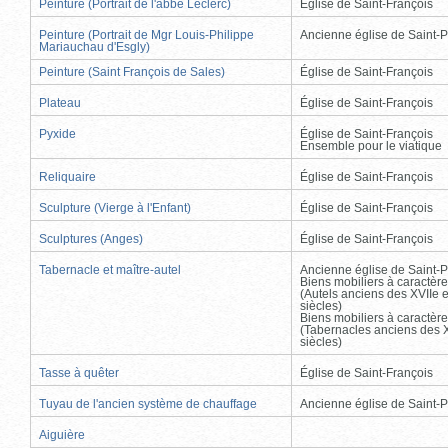
Peinture (Portrait de l'abbé Leclerc)
Église de Saint-François
Peinture (Portrait de Mgr Louis-Philippe
Ancienne église de Saint-P
Mariauchau d'Esgly)
Peinture (Saint François de Sales)
Église de Saint-François
Plateau
Église de Saint-François
Pyxide
Église de Saint-François
Ensemble pour le viatique
Reliquaire
Église de Saint-François
Sculpture (Vierge à l'Enfant)
Église de Saint-François
Sculptures (Anges)
Église de Saint-François
Tabernacle et maître-autel
Ancienne église de Saint-P
Biens mobiliers à caractère
(Autels anciens des XVIIe e
siècles)
Biens mobiliers à caractère
(Tabernacles anciens des X
siècles)
Tasse à quêter
Église de Saint-François
Tuyau de l'ancien système de chauffage
Ancienne église de Saint-P
Aiguière