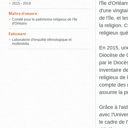
l'île d'Orléa
2015 - 2019
d'une vingta
Maître d'oeuvre
:
de l'île, et 
Comité pour le patrimoine religieux de l'île
d'Orléans
la religion.
religieux qu
Exécutant
:
Laboratoire d'enquête ethnologique et
multimédia
En 2015, une
Diocèse de Q
par le Diocès
inventaire d
religieux de 
compte des r
assume la p
Grâce à l'ai
avec l'Unive
le cadre de 