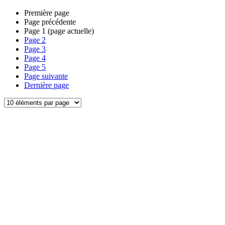
Première page
Page précédente
Page
1
(page actuelle)
Page
2
Page
3
Page
4
Page
5
Page suivante
Dernière page