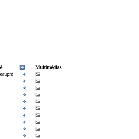
é
Multimédias
eaupré