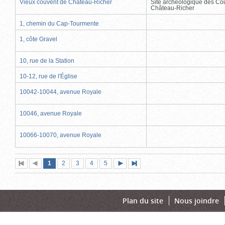
Vieux couvent de Château-Richer
Site archéologique des Co
Château-Richer
1, chemin du Cap-Tourmente
1, côte Gravel
10, rue de la Station
10-12, rue de l'Église
10042-10044, avenue Royale
10046, avenue Royale
10066-10070, avenue Royale
Page
(page
Page
Page
Page
Page
1
Première
2
Page
3
4
5
Page
Dernière
actuelle)
page
précédente
suivante
page
Plan du site
Nous joindre