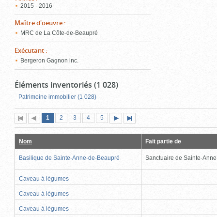
2015 - 2016
Maître d'oeuvre
:
MRC de La Côte-de-Beaupré
Exécutant
:
Bergeron Gagnon inc.
Éléments inventoriés (1 028)
Patrimoine immobilier (1 028)
Page
(page
Page
Page
Page
Page
1
Première
2
Page
3
4
5
Page
Dernière
actuelle)
page
précédente
suivante
page
Nom
Fait partie de
Basilique de Sainte-Anne-de-Beaupré
Sanctuaire de Sainte-Ann
Caveau à légumes
Caveau à légumes
Caveau à légumes