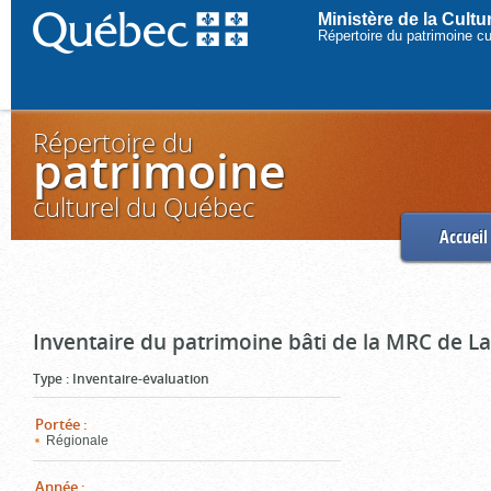
Ministère de la Cult
Répertoire du patrimoine c
Répertoire du
patrimoine
culturel du Québec
Accueil
Inventaire du patrimoine bâti de la MRC de L
Type
:
Inventaire-évaluation
Portée
:
Régionale
Année
: