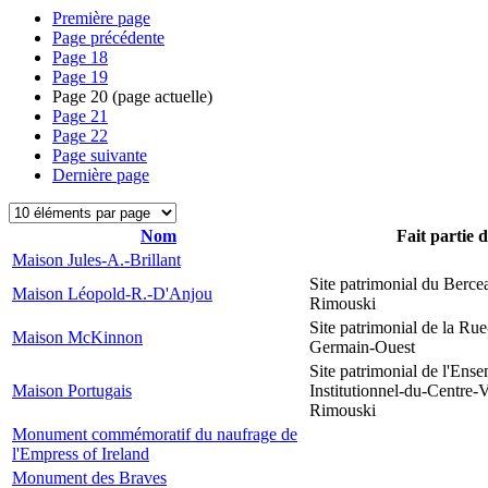
Première page
Page précédente
Page
18
Page
19
Page
20
(page actuelle)
Page
21
Page
22
Page suivante
Dernière page
Nom
Fait partie 
Maison Jules-A.-Brillant
Site patrimonial du Berce
Maison Léopold-R.-D'Anjou
Rimouski
Site patrimonial de la Rue
Maison McKinnon
Germain-Ouest
Site patrimonial de l'Ens
Maison Portugais
Institutionnel-du-Centre-V
Rimouski
Monument commémoratif du naufrage de
l'Empress of Ireland
Monument des Braves