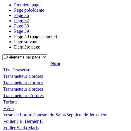
Première page
Page précédente
Page
36
Page
37
Page
38
Page
39
Page
40
(page actuelle)
Page suivante
Dernière page
Nom
Tête écraseuse
Transmetteur d'ordres
Transmetteur d'ordres
Transmetteur d'ordres
Transmetteur d’ordres
Turlutte
Vérin
Veste de l’ordre équestre du Saint-Sépulcre de Jérusalem
Voilier J.E. Bernier II
Voilier Stella Maris