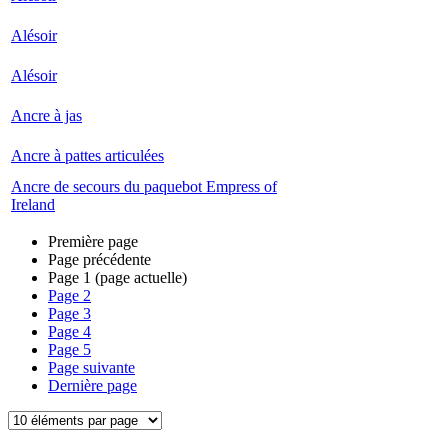
Alésoir
Alésoir
Ancre à jas
Ancre à pattes articulées
Ancre de secours du paquebot Empress of
Ireland
Première page
Page précédente
Page
1
(page actuelle)
Page
2
Page
3
Page
4
Page
5
Page suivante
Dernière page