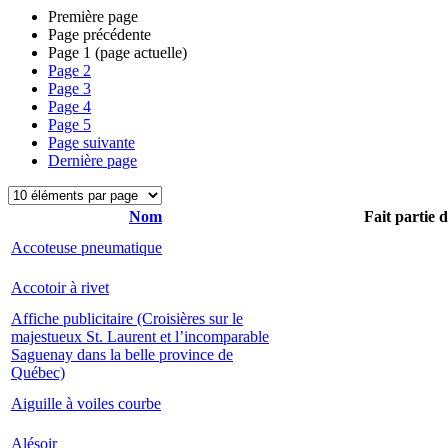
Première page
Page précédente
Page
1
(page actuelle)
Page
2
Page
3
Page
4
Page
5
Page suivante
Dernière page
Nom
Fait partie 
Accoteuse pneumatique
Accotoir à rivet
Affiche publicitaire (Croisières sur le
majestueux St. Laurent et l’incomparable
Saguenay dans la belle province de
Québec)
Aiguille à voiles courbe
Alésoir